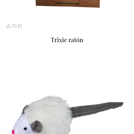
¡8,70 €!
Trixie ratón