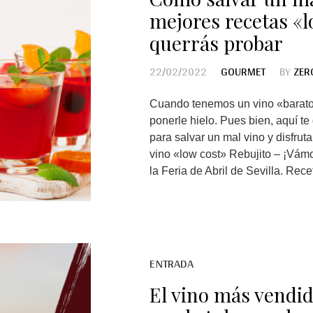
mejores recetas «l
querrás probar
22/02/2022
GOURMET
BY
ZER
Cuando tenemos un vino «barato»
ponerle hielo. Pues bien, aquí te
para salvar un mal vino y disfrut
vino «low cost» Rebujito – ¡Vámo
la Feria de Abril de Sevilla. Recet
ENTRADA
El vino más vendi